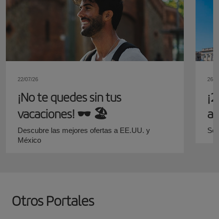
22/07/26
26/0
¡No te quedes sin tus
¡2
vacaciones!​ 🕶️ 🏖️
ag
y 
Descubre las mejores ofertas a EE.UU. y
Sól
México
Otros Portales