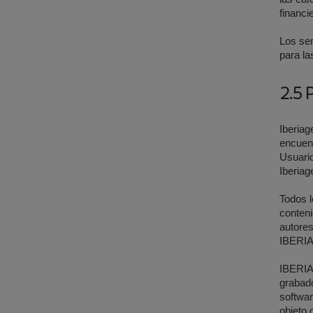
financi
Los ser
para la
2.5 
Iberia
encuent
Usuario
Iberiag
Todos l
conteni
autores
IBERIA;
IBERIA 
grabado
softwar
objeto 