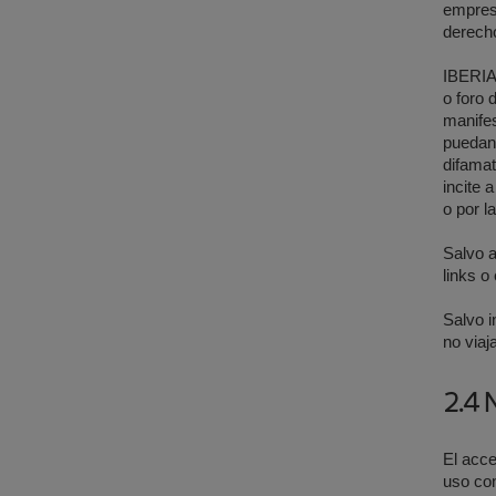
empresa
derecho
IBERIA 
o foro 
manifes
puedan 
difamat
incite 
o por l
Salvo a
links o
Salvo i
no viaj
2.4 
El acce
uso con