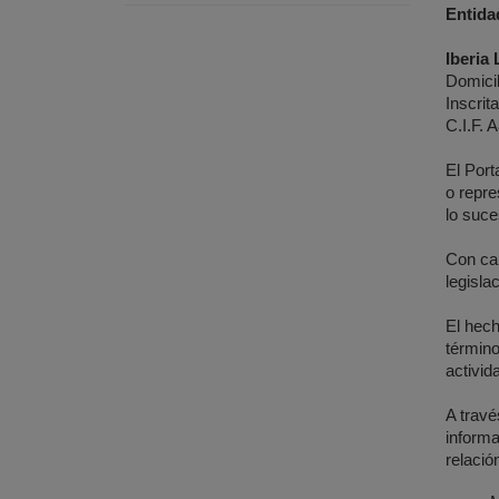
Entidad
Iberia
Domicil
Inscrit
C.I.F. 
El Port
o repre
lo suce
Con car
legisla
El hech
término
activid
A travé
informa
relació