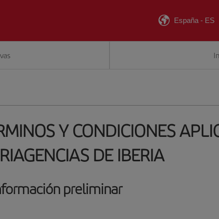
España
-
ES
rvas
I
RMINOS Y CONDICIONES APLI
ERIAGENCIAS DE IBERIA
nformación preliminar