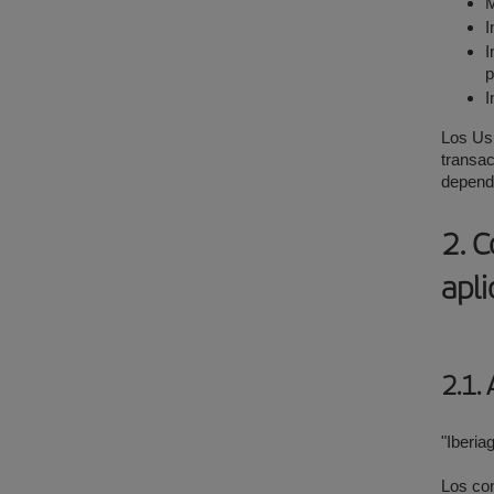
M
I
I
p
I
Los Usu
transac
depende
2. 
apli
2.1.
"Iberia
Los con