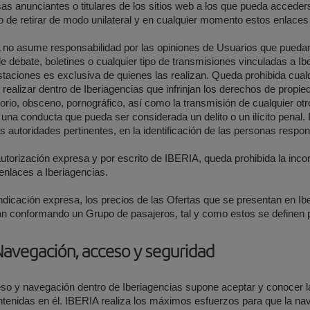
s anunciantes o titulares de los sitios web a los que pueda accede
 de retirar de modo unilateral y en cualquier momento estos enlaces
no asume responsabilidad por las opiniones de Usuarios que puedan 
de debate, boletines o cualquier tipo de transmisiones vinculadas a Ib
taciones es exclusiva de quienes las realizan. Queda prohibida cualq
realizar dentro de Iberiagencias que infrinjan los derechos de prop
orio, obsceno, pornográfico, así como la transmisión de cualquier otr
a una conducta que pueda ser considerada un delito o un ilícito penal.
as autoridades pertinentes, en la identificación de las personas respo
utorización expresa y por escrito de IBERIA, queda prohibida la inco
 enlaces a Iberiagencias.
ndicación expresa, los precios de las Ofertas que se presentan en Ib
an conformando un Grupo de pasajeros, tal y como estos se definen 
Navegación, acceso y seguridad
so y navegación dentro de Iberiagencias supone aceptar y conocer l
tenidas en él. IBERIA realiza los máximos esfuerzos para que la nav