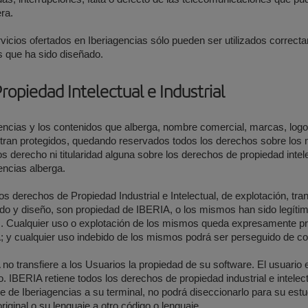
era.
vicios ofertados en Iberiagencias sólo pueden ser utilizados correct
s que ha sido diseñado.
Propiedad Intelectual e Industrial
gencias y los contenidos que alberga, nombre comercial, marcas, lo
ran protegidos, quedando reservados todos los derechos sobre los m
s derecho ni titularidad alguna sobre los derechos de propiedad intele
encias alberga.
os derechos de Propiedad Industrial e Intelectual, de explotación, tr
do y diseño, son propiedad de IBERIA, o los mismos han sido legít
. Cualquier uso o explotación de los mismos queda expresamente pro
 y cualquier uso indebido de los mismos podrá ser perseguido de con
no transfiere a los Usuarios la propiedad de su software. El usuario es
. IBERIA retiene todos los derechos de propiedad industrial e intelect
e de Iberiagencias a su terminal, no podrá diseccionarlo para su estud
original o su lenguaje a otro código o lenguaje.