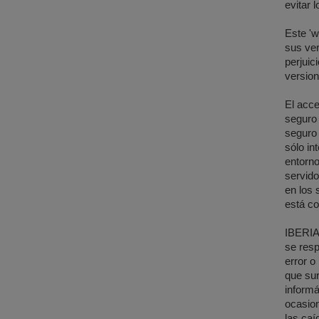
evitar 
Este 'w
sus ver
perjuic
version
El acce
seguro 
seguro 
sólo in
entorno
servido
en los 
está co
IBERIA 
se resp
error o
que sur
informá
ocasion
las caí