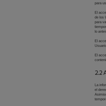
para us
El acce
de los 
para va
tiempos
lo ante
El acce
Usuario
El acce
conteni
2.2 
La info
el dere
Asimism
tempor