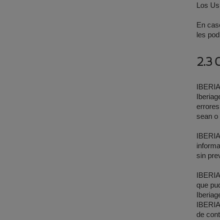
Los Usu
En caso
les pod
2.3 
IBERIA 
Iberiag
errores
sean o
IBERIA 
informa
sin pre
IBERIA 
que pud
Iberiag
IBERIA,
de cont