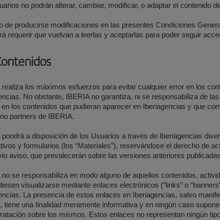
arios no podrán alterar, cambiar, modificar, o adaptar el contenido d
 de producirse modificaciones en las presentes Condiciones General
rá requerir que vuelvan a leerlas y aceptarlas para poder seguir acce
Contenidos
realiza los máximos esfuerzos para evitar cualquier error en los co
encias. No obstante, IBERIA no garantiza, ni se responsabiliza de la
 en los contenidos que pudieran aparecer en Iberiagencias y que cor
 no partners de IBERIA.
pondrá a disposición de los Usuarios a través de Iberiagencias div
tivos y formularios (los “Materiales”), reservándose el derecho de a
vio aviso, que prevalecerán sobre las versiones anteriores publicadas
no se responsabiliza en modo alguno de aquellos contenidos, activid
iesen visualizarse mediante enlaces electrónicos (“links” o “banners”
encias. La presencia de estos enlaces en Iberiagencias, salvo manifes
 tiene una finalidad meramente informativa y en ningún caso supon
ratación sobre los mismos. Estos enlaces no representan ningún tipo 