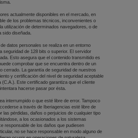
misma.
dores actualmente disponibles en el mercado, en
le de los problemas técnicos, inconvenientes o
 la utilización de determinados navegadores, o de
a sido diseñada.
a de datos personales se realiza en un entorno
a seguridad de 128 bits o superior. El servidor
ada. Esto asegura que el contenido transmitido es
io puede comprobar que se encuentra dentro de un
o cerrado. La garantía de seguridad de nuestros
nto y certificación del nivel de seguridad aceptable
(C.A.). Este certificado garantiza que el cliente
ntentara hacerse pasar por ésta.
ea interrumpido o que esté libre de error. Tampoco
ccederse a través de Iberiagencias esté libre de
las pérdidas, daños o perjuicios de cualquier tipo
mitándose, a los ocasionados a los sistemas
ace responsable de los daños que pudiesen
rticular, no se hace responsable en modo alguno de
dieran ocurrir en operaciones de naturaleza