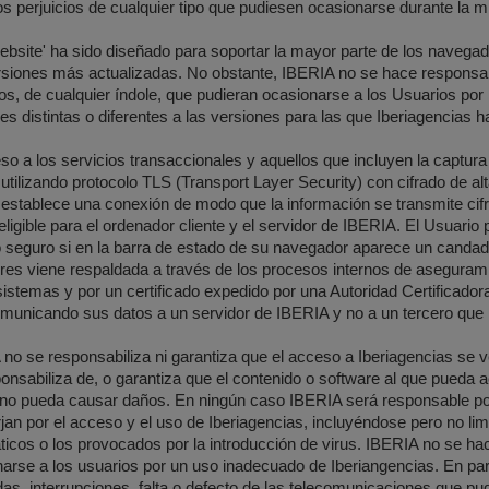
los perjuicios de cualquier tipo que pudiesen ocasionarse durante la 
ebsite' ha sido diseñado para soportar la mayor parte de los navega
siones más actualizadas. No obstante, IBERIA no se hace responsab
ios, de cualquier índole, que pudieran ocasionarse a los Usuarios por
es distintas o diferentes a las versiones para las que Iberiagencias h
so a los servicios transaccionales y aquellos que incluyen la captur
utilizando protocolo TLS (Transport Layer Security) con cifrado de alt
establece una conexión de modo que la información se transmite cifr
teligible para el ordenador cliente y el servidor de IBERIA. El Usuar
 seguro si en la barra de estado de su navegador aparece un candad
res viene respaldada a través de los procesos internos de aseguramie
sistemas y por un certificado expedido por una Autoridad Certificadora 
municando sus datos a un servidor de IBERIA y no a un tercero que i
no se responsabiliza ni garantiza que el acceso a Iberiagencias se v
onsabiliza de, o garantiza que el contenido o software al que pueda a
 no pueda causar daños. En ningún caso IBERIA será responsable por 
jan por el acceso y el uso de Iberiagencias, incluyéndose pero no li
ticos o los provocados por la introducción de virus. IBERIA no se h
arse a los usuarios por un uso inadecuado de Iberiangencias. En pa
das, interrupciones, falta o defecto de las telecomunicaciones que pu