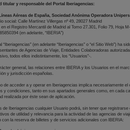
 titular y responsable del Portal Iberiagencias:
 Líneas Aéreas de España, Sociedad Anónima Operadora Unipers
io social: Calle Martínez Villergas nº 49, 28027 Madrid
a en el Registro Mercantil de Madrid al Tomo 27.301, Folio 79, Hoja 
A85850394 (en adelante, “IBERIA”)
al “Iberiagencias” (en adelante “Iberiagencias” o “el Sitio Web”) ha
sentantes de Agencias de Viaje, Entidades Colaboradoras autorizada
sivo, todos ellos indistintamente, los “Usuarios”-.
ácter general, las relaciones entre IBERIA y los Usuarios en el mar
ción y jurisdicción españolas.
o de acceder a y operar en Iberiagencias implica necesariamente el 
s y condiciones, tanto en sus apartados generales como, en cada caso
ad realizada por éste sean de aplicación.
s de Iberiagencias cualquier Usuario podrá, sin tener que registrarse
tivos de utilidad y relevancia para la actividad de las agencias de vi
n con la reserva de billetes y de servicios adicionales con IBERIA: