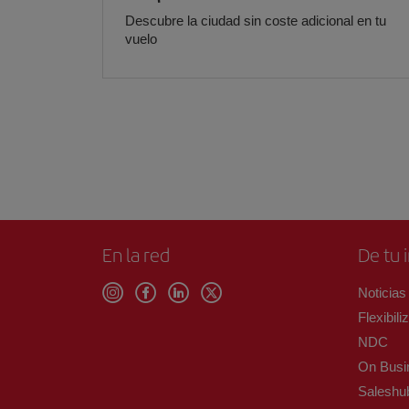
Descubre la ciudad sin coste adicional en tu
vuelo
En la red
De tu 
Noticias
Flexibil
NDC
On Busi
Saleshu