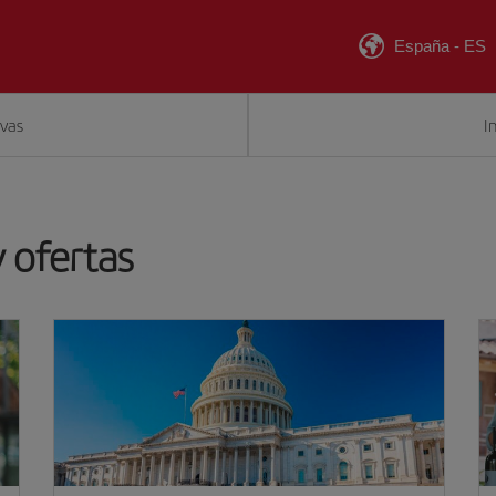
España
-
ES
rvas
I
 ofertas