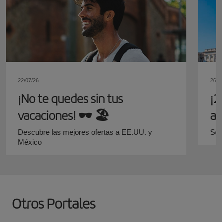
22/07/26
26/0
¡No te quedes sin tus
¡2
vacaciones!​ 🕶️ 🏖️
ag
y 
Descubre las mejores ofertas a EE.UU. y
Sól
México
Otros Portales