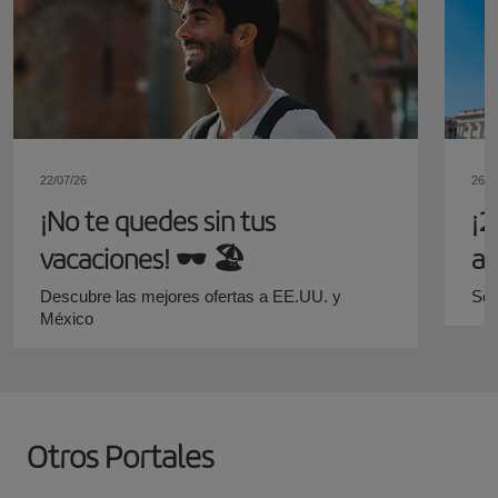
22/07/26
26/0
¡No te quedes sin tus
¡2
vacaciones!​ 🕶️ 🏖️
ag
y 
Descubre las mejores ofertas a EE.UU. y
Sól
México
Otros Portales